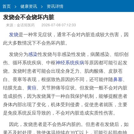
首页
>
健康资讯
>
资讯详情
发烧会不会烧坏内脏
来源：金话筒医药
2026-07-08 07:12:33
发烧
是一种常见症状，通常不会对内脏造成较大伤害，因
此大多数情况下不会热坏内脏。
发烧分为
感染
性发烧与非感染性发烧，病菌感染、组织创
伤、循环系统疾病、中枢
神经系统疾病
等原因都可能引起发
烧。发烧时患者可能会出现全身乏力、肌肉酸痛、皮肤苍
白、畏寒等表现，根据致热原因的不同，还可能伴随
鼻塞
、
结膜充血、
黄疸
、关节肿痛等症状。但发烧一般不会对内脏
造成损伤，因为发烧属于一种自我保护机制，能够提醒患者
身体内部出现了变化，机体受到侵袭，促使患者就医，主要
是免疫系统反应导致的，不会对内脏造成实质性伤害。
因此，发烧患者是不会热坏内脏的。但患者在发烧后，如
果不及时处理，致使体温持续在39℃以上，可能引起肌肉抽