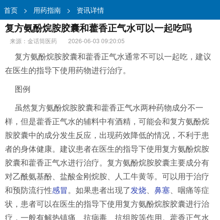
首页
>
用药指南
>
资讯详情
复方氨酚烷胺胶囊和藿香正气水可以一起吃吗
来源：金话筒医药
2026-06-03 09:20:05
复方氨酚烷胺胶囊和藿香正气水通常不可以一起吃，建议
在医生的指导下使用药物进行治疗。
图例
虽然复方氨酚烷胺胶囊和藿香正气水两种药物成分不一
样，但是藿香正气水的辅料中有酒精，可能会和复方氨酚烷
胺胶囊中的成分发生反应，出现药效降低的情况，不利于患
者的身体健康。建议患者在医生的指导下使用复方氨酚烷胺
胶囊和藿香正气水进行治疗。复方氨酚烷胺胶囊主要成分有
对乙酰氨基酚、盐酸金刚烷胺、人工牛黄等。可以用于治疗
和预防流行性
感冒
。如果患者出现了
发烧
、
鼻塞
、咽痛等症
状，患者可以在医生的指导下使用复方氨酚烷胺胶囊进行治
疗，一般有解热镇痛、抗病毒、抗组胺等作用。藿香正气水