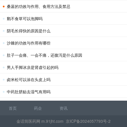
桑葚的功效与作用、食用方法及禁忌
鹅不食草可以泡脚吗
阴毛长得快的原因是什么
沙棘的功效与作用有哪些
肚子一会痛、一会不痛，还腹泻是什么原因
男人手脚冰凉是肾虚引起的吗
卤米松可以涂在头皮上吗
中药肚脐贴去湿气有用吗
首页
药企
资讯
金话筒医药网 m.91jht.com
京ICP备2024057793号-2