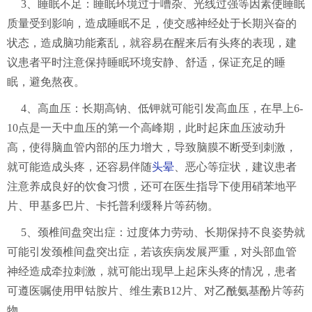
3、睡眠不足：睡眠环境过于嘈杂、光线过强等因素使睡眠
质量受到影响，造成睡眠不足，使交感神经处于长期兴奋的
状态，造成脑功能紊乱，就容易在醒来后有头疼的表现，建
议患者平时注意保持睡眠环境安静、舒适，保证充足的睡
眠，避免熬夜。
4、高血压：长期高钠、低钾就可能引发高血压，在早上6-
10点是一天中血压的第一个高峰期，此时起床血压波动升
高，使得脑血管内部的压力增大，导致脑膜不断受到刺激，
就可能造成头疼，还容易伴随
头晕
、恶心等症状，建议患者
注意养成良好的饮食习惯，还可在医生指导下使用硝苯地平
片、甲基多巴片、卡托普利缓释片等药物。
5、颈椎间盘突出症：过度体力劳动、长期保持不良姿势就
可能引发颈椎间盘突出症，若该疾病发展严重，对头部血管
神经造成牵拉刺激，就可能出现早上起床头疼的情况，患者
可遵医嘱使用甲钴胺片、维生素B12片、对乙酰氨基酚片等药
物。