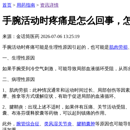
首页
>
用药指南
>
资讯详情
手腕活动时疼痛是怎么回事，
来源：金话筒医药
2026-07-06 13:25:19
手腕活动时疼痛可能是生理性原因引起的，也可能是
肌肉劳损
一、生理性原因
如果手腕受到冷空气刺激，可能导致局部血液循环受阻，从而
二、病理性原因
1、肌肉劳损：此种情况通常和运动时间过长、局部创伤等因
摩、推拿等方式缓解症状，有助于促进局部的血液循环。
2、腱鞘炎：出现上述不适时，如果伴有压痛、关节活动受阻
囊、布洛芬缓释胶囊等药物，可以起到镇痛的作用。
此外，
腕管综合征
、
类风湿关节炎
、
腱鞘囊肿
等原因也可能导
适加重。