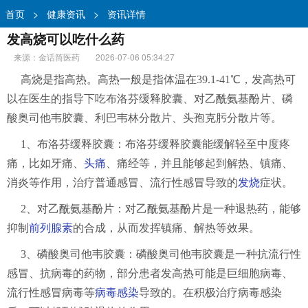
首页
>
健康资讯
>
资讯详情
发高烧可以吃什么药
来源：金话筒医药
2026-07-06 05:34:27
高烧是指高热。高热一般是指体温在39.1-41℃，发高热可
以在医生的指导下吃布洛芬缓释胶囊、对乙酰氨基酚片、磷
酸奥司他韦胶囊、利巴韦林分散片、头孢克肟分散片等。
1、布洛芬缓释胶囊：布洛芬缓释胶囊能缓解轻至中度疼
痛，比如牙痛、
头痛
、痛经等，并且能够起到解热、镇痛、
消炎等作用，治疗普通感冒、流行性感冒导致的
发烧
症状。
2、对乙酰氨基酚片：对乙酰氨基酚片是一种退热药，能够
抑制
前列腺素
的合成，从而发挥镇痛、解热等效果。
3、磷酸奥司他韦胶囊：磷酸奥司他韦胶囊是一种抗流行性
感冒、抗病毒的药物，部分患者发高热可能是巨细胞病毒、
流行性感冒病毒等
病毒感染
导致的。在积极治疗病毒感染