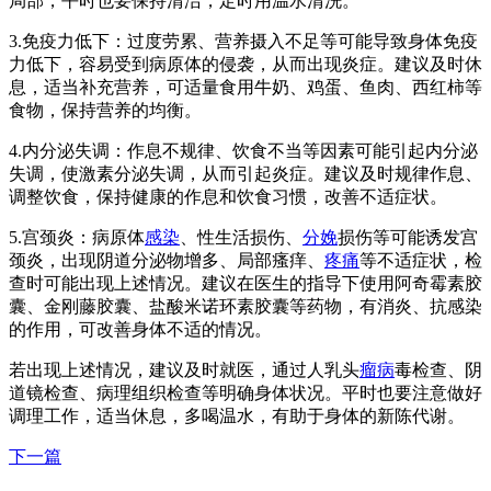
局部，平时也要保持清洁，定时用温水清洗。
3.免疫力低下：过度劳累、营养摄入不足等可能导致身体免疫
力低下，容易受到病原体的侵袭，从而出现炎症。建议及时休
息，适当补充营养，可适量食用牛奶、鸡蛋、鱼肉、西红柿等
食物，保持营养的均衡。
4.内分泌失调：作息不规律、饮食不当等因素可能引起内分泌
失调，使激素分泌失调，从而引起炎症。建议及时规律作息、
调整饮食，保持健康的作息和饮食习惯，改善不适症状。
5.宫颈炎：病原体
感染
、性生活损伤、
分娩
损伤等可能诱发宫
颈炎，出现阴道分泌物增多、局部瘙痒、
疼痛
等不适症状，检
查时可能出现上述情况。建议在医生的指导下使用阿奇霉素胶
囊、金刚藤胶囊、盐酸米诺环素胶囊等药物，有消炎、抗感染
的作用，可改善身体不适的情况。
若出现上述情况，建议及时就医，通过人乳头
瘤病
毒检查、阴
道镜检查、病理组织检查等明确身体状况。平时也要注意做好
调理工作，适当休息，多喝温水，有助于身体的新陈代谢。
下一篇