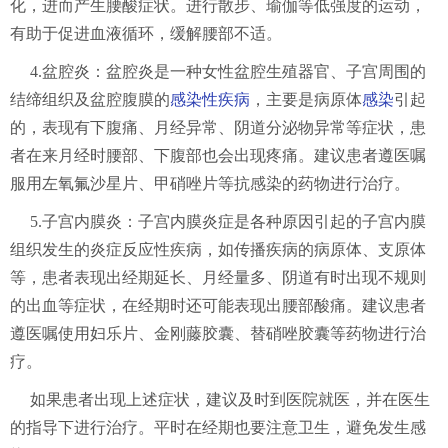
化，进而产生腰酸症状。进行散步、瑜伽等低强度的运动，
有助于促进血液循环，缓解腰部不适。
4.盆腔炎：盆腔炎是一种女性盆腔生殖器官、子宫周围的
结缔组织及盆腔腹膜的
感染性疾病
，主要是病原体
感染
引起
的，表现有下腹痛、月经异常、阴道分泌物异常等症状，患
者在来月经时腰部、下腹部也会出现疼痛。建议患者遵医嘱
服用左氧氟沙星片、甲硝唑片等抗感染的药物进行治疗。
5.子宫内膜炎：子宫内膜炎症是各种原因引起的子宫内膜
组织发生的炎症反应性疾病，如传播疾病的病原体、支原体
等，患者表现出经期延长、月经量多、阴道有时出现不规则
的出血等症状，在经期时还可能表现出腰部酸痛。建议患者
遵医嘱使用妇乐片、金刚藤胶囊、替硝唑胶囊等药物进行治
疗。
如果患者出现上述症状，建议及时到医院就医，并在医生
的指导下进行治疗。平时在经期也要注意卫生，避免发生感