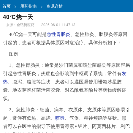
首页
>
用药指南
>
资讯详情
40℃烧一天
来源：金话筒医药
2026-06-01 11:47:13
40℃烧一天可能是
急性胃肠炎
、急性肺炎、脑膜炎等原因
引起的，患者可根据具体原因对症治疗。具体分析如下：
图例
1、急性胃肠炎：通常是沙门菌属和嗜盐菌感染等原因容易
引起急性胃肠炎，炎症也会影响到中枢调节系统，常伴有
发
热
、腹泻、腹胀等症状。患者可以遵医嘱使用诺氟沙星胶
囊、地衣芽孢杆菌活菌胶囊、对乙酰氨基酚片等药物缓解症
状。
2、急性肺炎：细菌、病毒、衣原体、支原体等原因容易引
起，常伴有低热、高烧、
咳嗽
、气促、精神烦躁等症状。患
者可以在医生的指导下使用青霉素V钾片、阿莫西林片、利巴