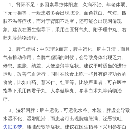
1、肾阳不足：多因素导致体阳虚、久病不治、年老体弱、
下元亏损等，一般患者多会出现肢冷、面色苍白、气短、四
肢不温等症状，而对于肾阳不足者，还可能会出现困倦现
象。建议在医生指导下，采用金匮肾气丸、附子理中丸、右
归丸等药物治疗。
2、脾气虚弱：中医理论而言，脾主运化、脾主升清，而且
气有推动作用，当脾气虚弱的时候，会导致身体出现乏力、
倦怠、腹胀、纳差、大便溏薄等症状。建议平时适当的进行
运动，改善气血运行，同时在饮食上吃一些具有健脾功效的
食物，比如山药、薏米仁、红豆等。比较严重者，可在医生
指导下采用四君子丸、人参健脾丸、参苓白术丸等药物治
疗。
3、湿邪困脾：脾主运化，可运化水谷、水湿，脾虚会导致
水湿不化、湿邪阻滞，而患者可出现脘腹胀满、泛恶欲吐、
失眠多梦
、腰膝酸软等症状。建议在医生指导下采用参苓白