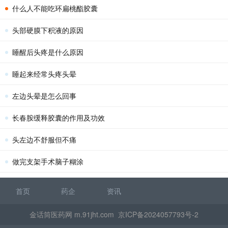
什么人不能吃环扁桃酯胶囊
头部硬膜下积液的原因
睡醒后头疼是什么原因
睡起来经常头疼头晕
左边头晕是怎么回事
长春胺缓释胶囊的作用及功效
头左边不舒服但不痛
做完支架手术脑子糊涂
首页
药企
资讯
金话筒医药网 m.91jht.com
京ICP备2024057793号-2