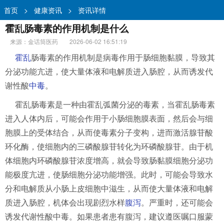
首页
>
健康资讯
>
资讯详情
霍乱肠毒素的作用机制是什么
来源：金话筒医药
2026-06-02 16:51:19
霍乱
肠毒素的作用机制是病毒作用于肠细胞黏膜，导致其
分泌功能亢进，使大量体液和电解质进入肠腔，从而诱发代
谢性酸
中毒
。
霍乱肠毒素是一种由霍乱弧菌分泌的毒素，当霍乱肠毒素
进入人体内后，可能会作用于小肠细胞膜表面，然后会与细
胞膜上的受体结合，从而使毒素分子变构，进而激活腺苷酸
环化酶，使细胞内的三磷酸腺苷转化为环磷酸腺苷。由于机
体细胞内环磷酸腺苷浓度增高，就会导致肠黏膜细胞分泌功
能极度亢进，使肠细胞分泌功能增强。此时，可能会导致水
分和电解质从小肠上皮细胞中滋生，从而使大量体液和电解
质进入肠腔，机体会出现剧烈水样
腹泻
。严重时，还可能会
诱发代谢性酸中毒。如果患者患有腹泻，建议遵医嘱口服蒙