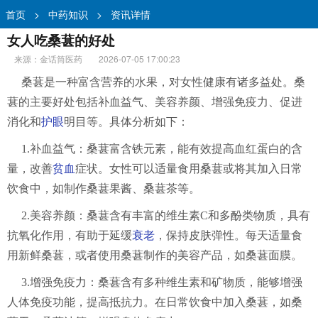
首页
>
中药知识
>
资讯详情
女人吃桑葚的好处
来源：金话筒医药
2026-07-05 17:00:23
桑葚是一种富含营养的水果，对女性健康有诸多益处。桑
葚的主要好处包括补血益气、美容养颜、增强免疫力、促进
消化和
护眼
明目等。具体分析如下：
1.补血益气：桑葚富含铁元素，能有效提高血红蛋白的含
量，改善
贫血
症状。女性可以适量食用桑葚或将其加入日常
饮食中，如制作桑葚果酱、桑葚茶等。
2.美容养颜：桑葚含有丰富的维生素C和多酚类物质，具有
抗氧化作用，有助于延缓
衰老
，保持皮肤弹性。每天适量食
用新鲜桑葚，或者使用桑葚制作的美容产品，如桑葚面膜。
3.增强免疫力：桑葚含有多种维生素和矿物质，能够增强
人体免疫功能，提高抵抗力。在日常饮食中加入桑葚，如桑