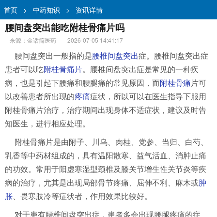
首页
>
中药知识
>
资讯详情
腰间盘突出能吃附桂骨痛片吗
来源：金话筒医药
2026-07-05 14:41:17
腰间盘突出一般指的是
腰椎间盘突出
症。腰椎间盘突出症
患者可以吃
附桂骨痛片
。腰椎间盘突出症是常见的一种疾
病，也是引起下腰痛和腰腿痛的常见原因，而
附桂骨痛
片可
以改善患者所出现的
疼痛
症状，所以可以在医生指导下服用
附桂骨痛片治疗，治疗期间出现身体不适症状，建议及时告
知医生，进行相应处理。
附桂骨痛片是由附子、川乌、肉桂、党参、当归、白芍、
乳香等中药材组成的，具有温阳散寒、益气活血、消肿止痛
的功效。常用于阳虚寒湿型颈椎及膝关节增生性关节炎等疾
病的治疗，尤其是出现局部骨节疼痛、屈伸不利、麻木或
肿
胀
、畏寒肢冷等症状者，作用效果比较好。
对于患有腰椎间盘突出症，患者多会出现腰腿疼痛的症