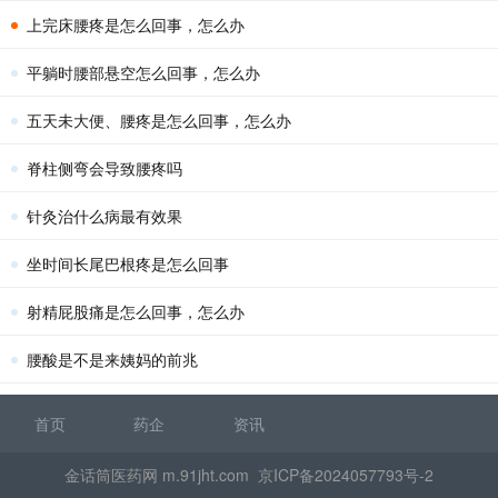
上完床腰疼是怎么回事，怎么办
平躺时腰部悬空怎么回事，怎么办
五天未大便、腰疼是怎么回事，怎么办
脊柱侧弯会导致腰疼吗
针灸治什么病最有效果
坐时间长尾巴根疼是怎么回事
射精屁股痛是怎么回事，怎么办
腰酸是不是来姨妈的前兆
首页
药企
资讯
金话筒医药网 m.91jht.com
京ICP备2024057793号-2