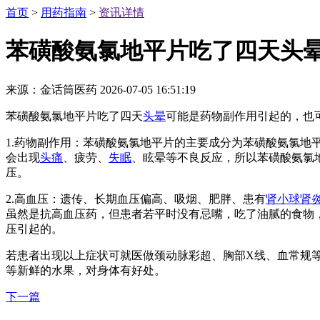
首页
>
用药指南
>
资讯详情
苯磺酸氨氯地平片吃了四天头
来源：金话筒医药
2026-07-05 16:51:19
苯磺酸氨氯地平片吃了四天
头晕
可能是药物副作用引起的，也
1.药物副作用：苯磺酸氨氯地平片的主要成分为苯磺酸氨氯地
会出现
头痛
、疲劳、
失眠
、眩晕等不良反应，所以苯磺酸氨氯
压。
2.高血压：遗传、长期血压偏高、吸烟、肥胖、患有
肾小球肾
虽然是抗高血压药，但患者若平时没有忌嘴，吃了油腻的食物
压引起的。
若患者出现以上症状可就医做颈动脉彩超、胸部X线、血常规
等新鲜的水果，对身体有好处。
下一篇