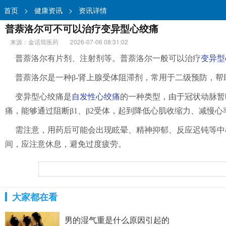
首页
>
健康资讯
>
资讯详情
普萘洛尔可不可以治疗变异型心绞痛
来源：金话筒医药
2026-07-06 08:31:02
普萘洛尔有片剂、注射剂等。普萘洛尔一般可以治疗
变异型
普萘洛尔是一种β-肾上腺受体阻滞剂，常用于二级预防，
变异型心绞痛是
自发性心绞痛
的一种类型，由于冠状动脉暂
痛，能够通过阻断β1、β2受体，起到降低心肌收缩力、减慢
需注意，用药后可能会出现眩晕、精神抑郁、反应迟钝等中
间，应注意休息，避免过度疲劳。
大家都在看
男的湿气重是什么原因引起的