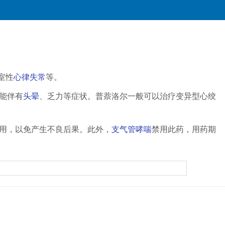
室性
心律失常
等。
能伴有
头晕
、乏力等症状。普萘洛尔一般可以治疗变异型心绞
用，以免产生不良后果。此外，
支气管哮喘
禁用此药，用药期