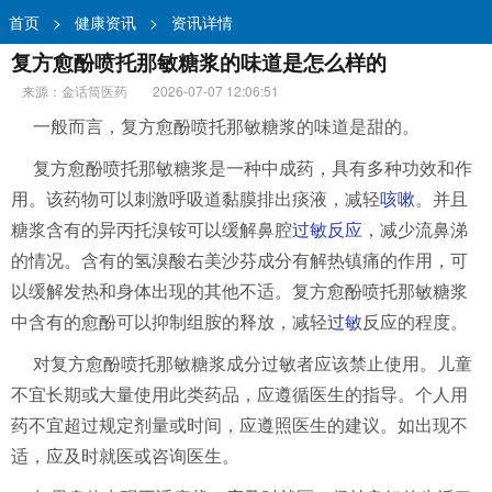
首页
>
健康资讯
>
资讯详情
复方愈酚喷托那敏糖浆的味道是怎么样的
来源：金话筒医药
2026-07-07 12:06:51
一般而言，复方愈酚喷托那敏糖浆的味道是甜的。
复方愈酚喷托那敏糖浆是一种中成药，具有多种功效和作
用。该药物可以刺激呼吸道黏膜排出痰液，减轻
咳嗽
。并且
糖浆含有的异丙托溴铵可以缓解鼻腔
过敏反应
，减少流鼻涕
的情况。含有的氢溴酸右美沙芬成分有解热镇痛的作用，可
以缓解发热和身体出现的其他不适。复方愈酚喷托那敏糖浆
中含有的愈酚可以抑制组胺的释放，减轻
过敏
反应的程度。
对复方愈酚喷托那敏糖浆成分过敏者应该禁止使用。儿童
不宜长期或大量使用此类药品，应遵循医生的指导。个人用
药不宜超过规定剂量或时间，应遵照医生的建议。如出现不
适，应及时就医或咨询医生。