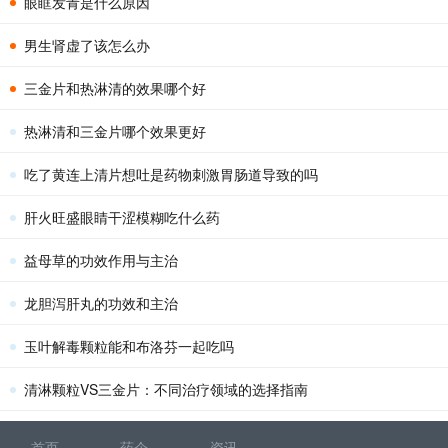
眼眶发青是什么原因
男生肾虚了该怎么办
三金片和热淋清的效果哪个好
热淋清和三金片哪个效果更好
吃了黄连上清片想吐是药物刺激胃肠道导致的吗
肝火旺盛眼睛干涩模糊吃什么药
益母草的功效作用与主治
龙胆泻肝丸的功效和主治
玉叶解毒颗粒能和布洛芬一起吃吗
清淋颗粒VS三金片：不同治疗领域的选择指南
首页
药企
资讯