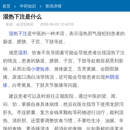
首页
>
中药知识
>
资讯详情
湿热下注是什么
来源：金话筒医药
2026-06-03 12:42:03
湿热下注
是中医的一种术语，表示湿热邪气侵犯到患者的
肠道、膀胱、子宫、下肢等处。
感受
湿邪
、饮食不良等因素可能会导致患者出现湿热下注
的情况，患者的肠道、膀胱、子宫、下肢等处都容易受到影
响，从而出现
小便短赤
、身体疲乏、舌苔黄腻、会阴部胀
痛、尿道口滴白浊等情况，还可能会导致患者出现
外阴湿
疹
、白带黄臭、下肢关节胀痛等问题。
建议患者可以及时前往正规医院，通过中医的望、闻、
问、切，掌握自身具体病情，然后在医生指导下使用龙胆泻
肝丸、芩连胶囊、复方金钱草颗粒等药物进行治疗，能利湿
热、清肝胆。还需要调整饮食习惯，不要吃生冷、油腻、辛
辣的食物，要选择清淡、易消化的食物，比如新鲜的蔬菜水