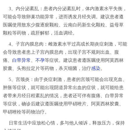
3、内分泌紊乱：患者内分泌紊乱时，体内激素水平失衡，
可能会导致卵巢功能异常，进而诱发月经失调。建议患者遵
医嘱使用敖东少腹逐瘀颗粒、云南白药新生化颗粒、益母草
颗粒等药物，疏肝解郁，活血调经。
4、子宫内膜息肉：雌激素水平过高或长期炎症刺激，可能
会导致患者患上子宫内膜息肉，出现子宫不规则出血、腹
痛、
白带异常
、
不孕
等症状。建议患者遵医嘱使用阿莫西林
胶囊、头孢拉定片等药物，杀灭细菌，治疗
感染
。
5、宫颈炎：由于炎症刺激，患者的宫颈可能会出现充血、
肿胀等症状，就可能出现阴道异常出血的症状，就可能给患
者带来月经日程紊乱的情况，患者还可伴有腹痛、白带异常
等症状，确诊后建议遵医嘱使用甲硝唑片、阿莫西林胶囊、
甲硝唑栓等药物治疗。
日常生活中应放松心情，多与他人倾诉，释放压力，保持