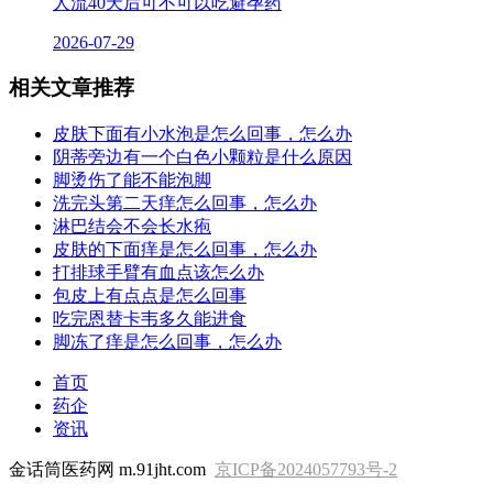
人流40天后可不可以吃避孕药
2026-07-29
相关文章推荐
皮肤下面有小水泡是怎么回事，怎么办
阴蒂旁边有一个白色小颗粒是什么原因
脚烫伤了能不能泡脚
洗完头第二天痒怎么回事，怎么办
淋巴结会不会长水疱
皮肤的下面痒是怎么回事，怎么办
打排球手臂有血点该怎么办
包皮上有点点是怎么回事
吃完恩替卡韦多久能进食
脚冻了痒是怎么回事，怎么办
首页
药企
资讯
金话筒医药网 m.91jht.com
京ICP备2024057793号-2