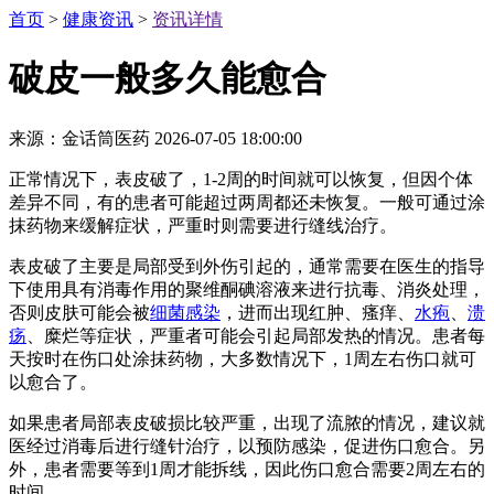
首页
>
健康资讯
>
资讯详情
破皮一般多久能愈合
来源：金话筒医药
2026-07-05 18:00:00
正常情况下，表皮破了，1-2周的时间就可以恢复，但因个体
差异不同，有的患者可能超过两周都还未恢复。一般可通过涂
抹药物来缓解症状，严重时则需要进行缝线治疗。
表皮破了主要是局部受到外伤引起的，通常需要在医生的指导
下使用具有消毒作用的聚维酮碘溶液来进行抗毒、消炎处理，
否则皮肤可能会被
细菌感染
，进而出现红肿、瘙痒、
水疱
、
溃
疡
、糜烂等症状，严重者可能会引起局部发热的情况。患者每
天按时在伤口处涂抹药物，大多数情况下，1周左右伤口就可
以愈合了。
如果患者局部表皮破损比较严重，出现了流脓的情况，建议就
医经过消毒后进行缝针治疗，以预防感染，促进伤口愈合。另
外，患者需要等到1周才能拆线，因此伤口愈合需要2周左右的
时间。