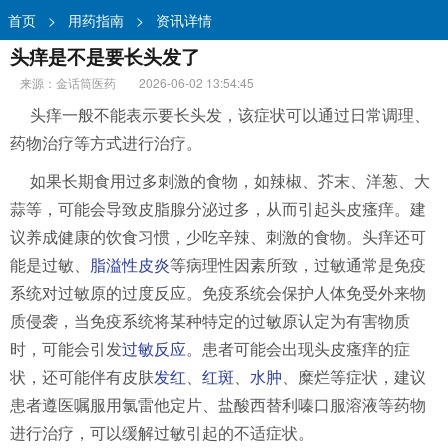
首页
>
用药指南
>
资讯详情
头痒是不是要长头发了
来源：金话筒医药
2026-06-02 13:54:45
头痒一般不能表示要长头发，该症状可以通过日常调理、
药物治疗等方式进行治疗。
如果长期食用过多刺激的食物，如辣椒、芥末、洋葱、大
蒜等，可能会导致皮脂腺分泌过多，从而引起头皮瘙痒。建
议养成健康的饮食习惯，少吃辛辣、刺激的食物。头痒还可
能是过敏、
脂溢性皮炎
等病理性因素所致，过敏通常是免疫
系统对过敏原的过度反应。免疫系统会保护人体免受外来物
质侵袭，当免疫系统将某种特定的过敏原认定为有害物质
时，可能会引发
过敏反应
。患者可能会出现头皮瘙痒的症
状，还可能伴有皮肤
发红
、
红斑
、
水肿
、糜烂等症状，建议
患者遵医嘱服用氯雷他定片、盐酸西替利嗪口服溶液等药物
进行治疗，可以缓解过敏引起的不适症状。