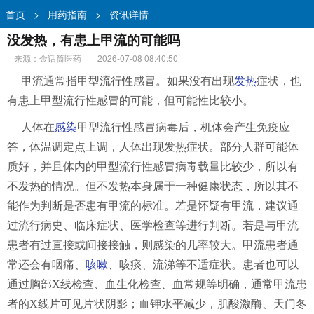
首页
>
用药指南
>
资讯详情
没发热，有患上甲流的可能吗
来源：金话筒医药
2026-07-08 08:40:50
甲流通常指甲型流行性感冒。如果没有出现
发热
症状，也
有患上甲型流行性感冒的可能，但可能性比较小。
人体在
感染
甲型流行性感冒病毒后，机体会产生免疫应
答，体温调定点上调，人体出现发热症状。部分人群可能体
质好，并且体内的甲型流行性感冒病毒载量比较少，所以有
不发热的情况。但不发热本身属于一种健康状态，所以其不
能作为判断是否患有甲流的标准。若是怀疑有甲流，建议通
过流行病史、临床症状、医学检查等进行判断。若是与甲流
患者有过直接或间接接触，则感染的几率较大。甲流患者通
常还会有咽痛、
咳嗽
、咳痰、流涕等不适症状。患者也可以
通过胸部X线检查、血生化检查、血常规等明确，通常甲流患
者的X线片可见片状阴影；血钾水平减少，肌酸激酶、天门冬