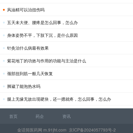
风油精可以治扭伤吗
五天未大便、腰疼是怎么回事，怎么办
身体姿势不平，下肢下沉，是什么原因
针灸治什么病最有效果
紫花地丁的功效与作用的功能与主治是什么
颈部扭到筋一般几天恢复
脚崴了能泡热水吗
腿上无缘无故出现硬块，还一摁就疼，怎么回事，怎么办
首页
药企
资讯
金话筒医药网 m.91jht.com
京ICP备2024057793号-2