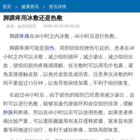
首页
>
健康资讯
>
资讯详情
脚踝疼用冰敷还是热敷
来源：金话筒医药
2026-06-02 05:05:02
脚踝
疼痛
在48小时之内冰敷，48小时后进行热敷。
脚踝疼痛可能是
扭伤
、局部软组织挫伤引起的。患者在48
小时之内可以冷敷，减少组织循环，减少渗出，减少组织出
血，使组织损伤疼痛感缓解。在冷敷时可以用毛巾包裹，避
免直接接触皮肤，以免对皮肤造成伤害。注意单次冰敷的时
间不要超过15分钟，以免导致病情加重，不利于组织恢复。
在超过48小时后，由于损伤的组织已经逐渐减少渗出，这
时可以进行热敷，能够加速代谢循环和炎症组织排泄，缓解
肿胀
和疼痛。所以在48小时以后可以使用热敷。如果患者疼
痛比较严重，可以遵医嘱服用布洛芬缓释胶囊、塞来昔布胶
囊等药物进行治疗，有利于减轻疼痛，加快局部恢复。