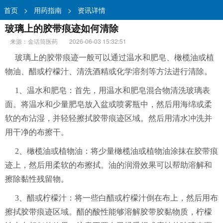
首页
>
用药指南
>
资讯详情
玻璃上的胶带痕迹如何清除
来源：金话筒医药
2026-06-03 15:32:51
玻璃上的胶带痕迹一般可以通过温水和肥皂、橄榄油或植
物油、醋或柠檬汁、清洗酒精或化学溶剂等方法进行清除。
1、温水和肥皂：首先，用温水和肥皂混合物清洗玻璃表
面。将温水和少量肥皂放入盆或喷雾瓶中，然后用海绵或柔
软的布沾湿，并轻轻擦拭胶带痕迹区域。然后用清水冲洗并
用干净的布擦干。
2、橄榄油或植物油：将少量橄榄油或植物油涂抹在胶带痕
迹上，然后用柔软的布擦拭。油的润滑效果可以帮助溶解和
擦除黏性残留物。
3、醋或柠檬汁：将一些白醋或柠檬汁倒在布上，然后用布
擦拭胶带痕迹区域。醋的酸性能够溶解胶带胶黏物质，柠檬