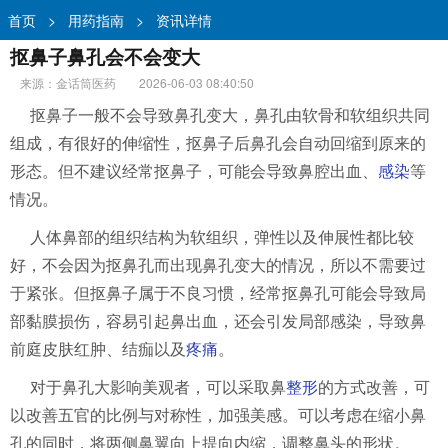
首页
>
用药指南
>
资讯详情
抠鼻子鼻孔会不会变大
来源：金话筒医药
2026-06-03 08:40:50
抠鼻子一般不会导致鼻孔变大，鼻孔由软骨和软组织共同
组成，有很好的伸缩性，抠鼻子后鼻孔会自动回缩到原来的
形态。但不建议经常抠鼻子，可能会导致鼻腔出血、
感染
等
情况。
人体鼻部的组织结构为软组织，弹性以及伸展性都比较
好，不会因为抠鼻孔而出现鼻孔变大的情况，所以不需要过
于紧张。但抠鼻子属于不良习惯，经常抠鼻孔可能会导致局
部黏膜损伤，容易引起鼻出血，还会引发局部感染，导致鼻
前庭皮肤红肿、结痂以及
疼痛
。
对于鼻孔大影响美观者，可以采取鼻
整形
的方式改善，可
以改善五官的比例与对称性，加强美感。可以考虑在缩小鼻
孔的同时，将两侧鼻翼向上提向内缩，调整鼻头的形状。