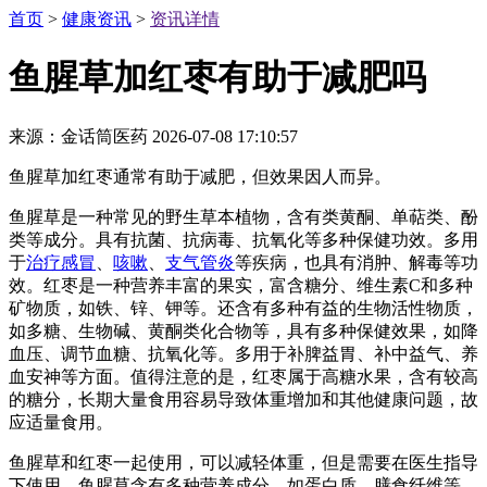
首页
>
健康资讯
>
资讯详情
鱼腥草加红枣有助于减肥吗
来源：金话筒医药
2026-07-08 17:10:57
鱼腥草加红枣通常有助于减肥，但效果因人而异。
鱼腥草是一种常见的野生草本植物，含有类黄酮、单萜类、酚
类等成分。具有抗菌、抗病毒、抗氧化等多种保健功效。多用
于
治疗感冒
、
咳嗽
、
支气管炎
等疾病，也具有消肿、解毒等功
效。红枣是一种营养丰富的果实，富含糖分、维生素C和多种
矿物质，如铁、锌、钾等。还含有多种有益的生物活性物质，
如多糖、生物碱、黄酮类化合物等，具有多种保健效果，如降
血压、调节血糖、抗氧化等。多用于补脾益胃、补中益气、养
血安神等方面。值得注意的是，红枣属于高糖水果，含有较高
的糖分，长期大量食用容易导致体重增加和其他健康问题，故
应适量食用。
鱼腥草和红枣一起使用，可以减轻体重，但是需要在医生指导
下使用。鱼腥草含有多种营养成分，如蛋白质、膳食纤维等，