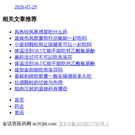
2026-07-29
相关文章推荐
风热转风寒感冒吃什么药
速效伤风胶囊和扑尔敏能一起吃吗
小柴胡颗粒和止咳糖浆可以一起吃吗
体温没到38.5℃能不能吃对乙酰氨基酚
麻药没过可不可以吃布洛芬
体温没到38.5℃能不能吃对乙酰氨基酚
拔智齿前能吃布洛芬吗
葛根枳椇软胶囊一般在喝酒前多久吃
抗感颗粒的功效与作用
肌肉注射的退烧药有哪些
首页
药企
资讯
金话筒医药网 m.91jht.com
京ICP备2024057793号-2