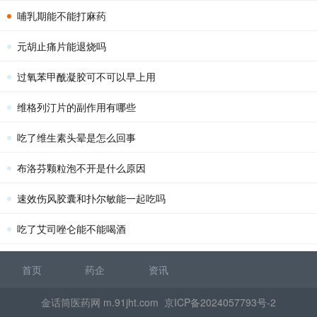
哺乳期能不能打麻药
元胡止痛片能退烧吗
过氧苯甲酰凝胶可不可以早上用
维格列汀片的副作用有哪些
吃了维生素头晕是怎么回事
布洛芬颗粒泡不开是什么原因
速效伤风胶囊和扑尔敏能一起吃吗
吃了艾司唑仑能不能喝酒
首页
药企
资讯
金话筒医药网 m.91jht.com
京ICP备2024057793号-2