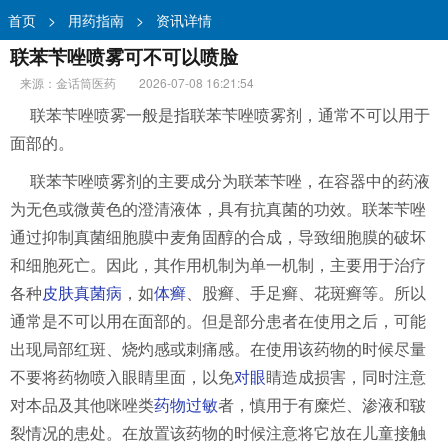
首页
>
用药指南
>
资讯详情
联苯苄唑喷雾可不可以喷脸
来源：金话筒医药
2026-07-08 16:21:54
联苯苄唑喷雾一般是指联苯苄唑喷雾剂，通常不可以用于
面部的。
联苯苄唑喷雾剂的主要成分为联苯苄唑，在容器中的药液
为无色或微黄色的澄清液体，具有抗真菌的功效。联苯苄唑
通过抑制真菌细胞膜中麦角固醇的合成，导致细胞膜的破坏
和细胞死亡。因此，其作用机制为单一机制，主要用于治疗
各种
皮肤真菌病
，如
体癣
、股癣、手足癣、花斑癣等。所以
通常是不可以用在面部的。但是部分患者在使用之后，可能
出现局部红斑、烧灼感或刺痛感。在使用该药物的时候尽量
不要将药物喷入眼睛里面，以免
对眼
睛造成损害，同时注意
对本品及其他咪唑类
药物过敏
者，慎用于有糜烂、渗液和皲
裂情况的患处。在放置该药物的时候注意将它放在儿童接触