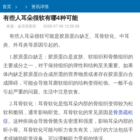
首页
>
>
资讯详情
有些人耳朵很软有哪4种可能
来源：金话筒医药
2026-07-06 12:26:28
有些人耳朵很软可能是胶原蛋白缺乏、耳骨软化、中耳
炎、外耳炎等原因引起的。
1.胶原蛋白缺乏：胶原蛋白是皮肤、软组织和骨骼组织的
主要成分之一，对于保持组织的弹性和结构至关重要。如果
体内缺乏胶原蛋白合成所需的营养物质或者存在胶原蛋白合
成障碍，可能会导致耳廓软组织的结构变得松弛。一般不会
引起严重的问题。生活中注意饮食。
2.耳骨软化：耳骨软化是指耳朵内部的骨组织变得较为松
软和脆弱，通常影响听觉。耳骨软化的常见原因是
骨质疏松
症
。这种疾病会导致骨骼失去密度和强度，影响耳朵内部的
听小骨。耳骨软化可能与听力丧失有关，治疗的方法包括手
术或辅助听觉设备，可以缓解听力受损的情况。