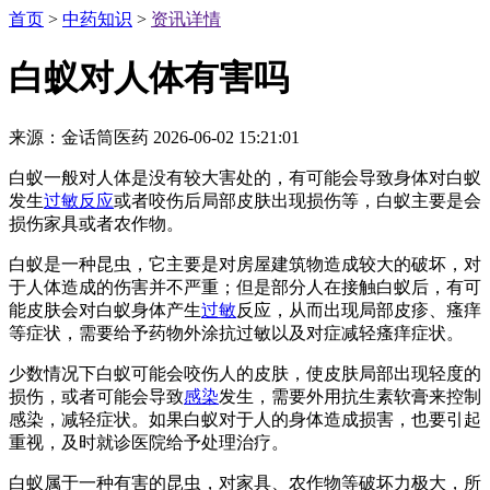
首页
>
中药知识
>
资讯详情
白蚁对人体有害吗
来源：金话筒医药
2026-06-02 15:21:01
白蚁一般对人体是没有较大害处的，有可能会导致身体对白蚁
发生
过敏反应
或者咬伤后局部皮肤出现损伤等，白蚁主要是会
损伤家具或者农作物。
白蚁是一种昆虫，它主要是对房屋建筑物造成较大的破坏，对
于人体造成的伤害并不严重；但是部分人在接触白蚁后，有可
能皮肤会对白蚁身体产生
过敏
反应，从而出现局部皮疹、瘙痒
等症状，需要给予药物外涂抗过敏以及对症减轻瘙痒症状。
少数情况下白蚁可能会咬伤人的皮肤，使皮肤局部出现轻度的
损伤，或者可能会导致
感染
发生，需要外用抗生素软膏来控制
感染，减轻症状。如果白蚁对于人的身体造成损害，也要引起
重视，及时就诊医院给予处理治疗。
白蚁属于一种有害的昆虫，对家具、农作物等破坏力极大，所