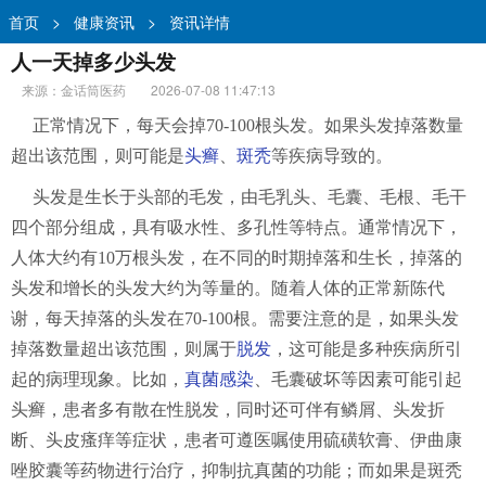
首页
>
健康资讯
>
资讯详情
人一天掉多少头发
来源：金话筒医药
2026-07-08 11:47:13
正常情况下，每天会掉70-100根头发。如果头发掉落数量
超出该范围，则可能是
头癣
、
斑秃
等疾病导致的。
头发是生长于头部的毛发，由毛乳头、毛囊、毛根、毛干
四个部分组成，具有吸水性、多孔性等特点。通常情况下，
人体大约有10万根头发，在不同的时期掉落和生长，掉落的
头发和增长的头发大约为等量的。随着人体的正常新陈代
谢，每天掉落的头发在70-100根。需要注意的是，如果头发
掉落数量超出该范围，则属于
脱发
，这可能是多种疾病所引
起的病理现象。比如，
真菌感染
、毛囊破坏等因素可能引起
头癣，患者多有散在性脱发，同时还可伴有鳞屑、头发折
断、头皮瘙痒等症状，患者可遵医嘱使用硫磺软膏、伊曲康
唑胶囊等药物进行治疗，抑制抗真菌的功能；而如果是斑秃