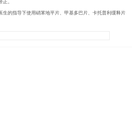
矫正。
在医生的指导下使用硝苯地平片、甲基多巴片、卡托普利缓释片