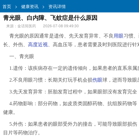
首页
>
健康资讯
>
资讯详情
青光眼、白内障、飞蚊症是什么原因
来源：金话筒医药
2026-07-08 09:49:30
青光眼的原因通常是遗传、先天发育异常、不良
用眼
习惯、
长、外伤、
高度近视
、高血压等，患者需要及时到医院进行针
一、青光眼
1.遗传：该疾病存在一定的遗传倾向，如果患者的直系亲
2.不良用眼习惯：长期关灯玩手机会损
伤眼
球，进而导致眼
3.先天发育异常：胚胎发育过程中，如果眼部没有发育完
4.药物影响：部分药物，如皮质类固醇药物、抗组胺药物
健康。
5.外伤：如果患者的眼部受外力的撞击，可能导致眼部损
目片等药物治疗。