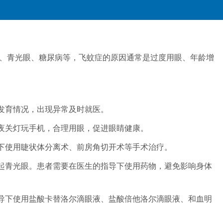
、青光眼、糖尿病等，飞蚊症的原因通常是过度用眼、年龄增
发育情况，出现异常及时就医。
夜关灯玩手机，合理用眼，促进眼睛健康。
下使用睫状体分离术、前房角切开术等手术治疗。
引起青光眼。患者需要在医生的指导下使用药物，避免影响身体
指导下使用盐酸卡替洛尔滴眼液、盐酸倍他洛尔滴眼液、和血明