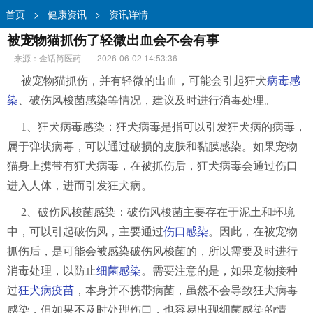
首页
>
健康资讯
>
资讯详情
被宠物猫抓伤了轻微出血会不会有事
来源：金话筒医药
2026-06-02 14:53:36
被宠物猫抓伤，并有轻微的出血，可能会引起狂犬
病毒感
染
、破伤风梭菌感染等情况，建议及时进行消毒处理。
1、狂犬病毒感染：狂犬病毒是指可以引发狂犬病的病毒，
属于弹状病毒，可以通过破损的皮肤和黏膜感染。如果宠物
猫身上携带有狂犬病毒，在被抓伤后，狂犬病毒会通过伤口
进入人体，进而引发狂犬病。
2、破伤风梭菌感染：破伤风梭菌主要存在于泥土和环境
中，可以引起破伤风，主要通过
伤口感染
。因此，在被宠物
抓伤后，是可能会被感染破伤风梭菌的，所以需要及时进行
消毒处理，以防止
细菌感染
。需要注意的是，如果宠物接种
过
狂犬病疫苗
，本身并不携带病菌，虽然不会导致狂犬病毒
感染，但如果不及时处理伤口，也容易出现细菌感染的情