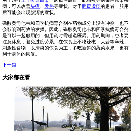
用于治疗
上呼吸道感染
、病毒性感冒、腮腺炎等病毒性感染疾
病，可以改善
头痛
、
发热
等症状。对于
脾胃虚弱
的患者，服用
后可能会出现腹泻的症状。
磷酸奥司他韦和四季抗病毒合剂在药物成分上没有冲突，也不
会影响到药效的发挥。因此，磷酸奥司他韦和四季抗病毒合剂
是可以一起服用的，但用药时需谨遵医嘱。用药期间，患者要
注意休息，避免过度劳累。在饮食上不吃辣椒、大蒜等辛辣、
刺激性食物，以清淡的饮食为主，多吃新鲜的蔬菜水果，更有
利于身体的恢复。
下一篇
大家都在看