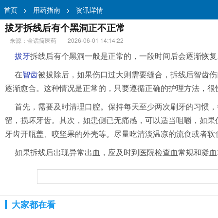
首页
>
用药指南
>
资讯详情
拔牙拆线后有个黑洞正不正常
来源：金话筒医药
2026-06-01 14:14:22
拔牙
拆线后有个黑洞一般是正常的，一段时间后会逐渐恢复
在
智齿
被拔除后，如果伤口过大则需要缝合，拆线后智齿伤
逐渐愈合。这种情况是正常的，只要遵循正确的护理方法，很
首先，需要及时清理口腔。保持每天至少两次刷牙的习惯，
留，损坏牙齿。其次，如患侧已无痛感，可以适当咀嚼，如果
牙齿开瓶盖、咬坚果的外壳等。尽量吃清淡温凉的流食或者软
如果拆线后出现异常出血，应及时到医院检查血常规和凝血
大家都在看