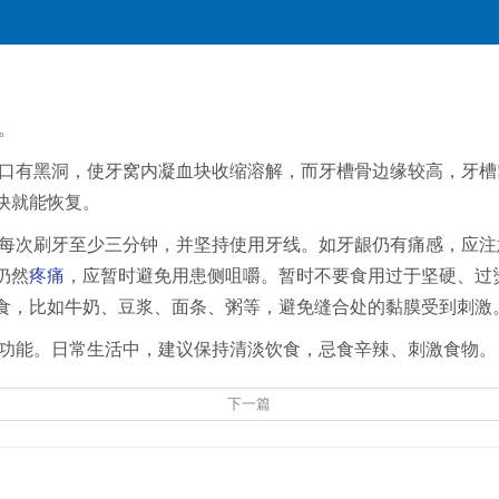
。
口有黑洞，使牙窝内凝血块收缩溶解，而牙槽骨边缘较高，牙槽
快就能恢复。
每次刷牙至少三分钟，并坚持使用牙线。如牙龈仍有痛感，应注
仍然
疼痛
，应暂时避免用患侧咀嚼。暂时不要食用过于坚硬、过
食，比如牛奶、豆浆、面条、粥等，避免缝合处的黏膜受到刺激
功能。日常生活中，建议保持清淡饮食，忌食辛辣、刺激食物。
下一篇