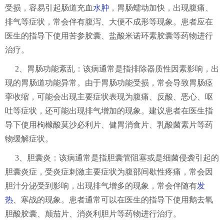
受损，容易引起肠道充血
水肿
，胃肠蠕动加快，出现腹痛、
排气等症状，常会伴有腹泻、大便不成形等现象。患者应在
医生的指导下使用苦参胶囊、盐酸米诺环素胶囊等药物进行
治疗。
2、胃肠功能紊乱：该病通常是指排除器质性因素影响，出
现的胃肠道功能异常。由于胃肠功能受损，常会导致胃肠痉
挛收缩，可能会出现主要症状表现为腹痛、反酸、恶心、呕
吐等症状，还可能出现排气增加的现象。建议患者在医生指
导下使用枸橼酸莫沙必利片、健胃消食片、乳酸菌素片等药
物缓解症状。
3、胆囊炎：该病通常是指胆囊管阻塞或是细菌侵袭引起的
胆囊炎症，受炎症刺激主要症状为腹部间歇性疼痛，常会因
胆汁分泌受到影响，出现排气增多的现象，常会伴随有
发
热
、寒战的现象。患者通常可以在医生的指导下使用鹅去氧
胆酸胶囊、颠茄片、消炎利胆片等药物进行治疗。