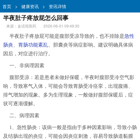
首页
>
健康资讯
>
资讯详情
半夜肚子疼放屁怎么回事
来源：金话筒医药
2026-06-01 09:49:30
半夜肚子疼放屁可能是腹部受凉导致的，也不排除是
急性
肠炎
、
胃肠功能紊乱
、胆囊炎等病症影响。建议明确具体病
因后，对症进行治疗。
一、非病理因素
腹部受凉：若是患者未做好保暖，半夜时腹部受冷空气影
响，导致寒气入体，可能会导致胃肠受冷痉挛，出现腹痛、
排气增加的现象。多为生理现象，一般做好腹部保暖后，症
状可逐渐缓解。
二、病理因素
1、急性肠炎：该病一般是指由于多种因素影响，导致小肠
及结肠出现的炎症，可能会因炎症刺激，容易导致肠道黏膜