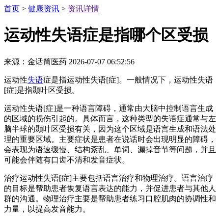
首页
>
健康资讯
>
资讯详情
运动性失语症是指哪个区受损
来源：金话筒医药
2026-07-07 06:52:56
运动性
失语
症是指运动性失语[症]。一般情况下，运动性失语
[症]是指颞叶区受损。
运动性失语[症]是一种语言障碍，通常由大脑中控制语言生成
的区域的损伤引起的。具体而言，这种类型的失语症通常与左
脑半球的颞叶区受损有关，因为这个区域是语言生成和语法处
理的重要区域。主要症状是患者在说话时会出现明显的障碍，
会表现为语速缓慢、结构紊乱、单词、漏掉音节等问题，并且
可能会伴随有口齿不清和发音症状。
治疗运动性失语[症]主要包括语言治疗和物理治疗。语言治疗
的目标是帮助患者恢复语言表达的能力，并促进患者与其他人
群的沟通。物理治疗主要是帮助患者练习口腔肌肉的协调性和
力量，以提高发音能力。