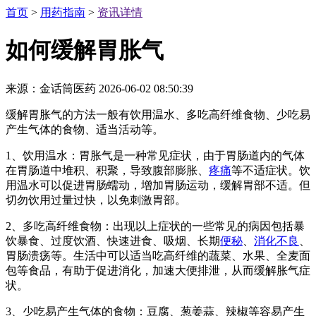
首页
>
用药指南
>
资讯详情
如何缓解胃胀气
来源：金话筒医药
2026-06-02 08:50:39
缓解胃胀气的方法一般有饮用温水、多吃高纤维食物、少吃易
产生气体的食物、适当活动等。
1、饮用温水：胃胀气是一种常见症状，由于胃肠道内的气体
在胃肠道中堆积、积聚，导致腹部膨胀、
疼痛
等不适症状。饮
用温水可以促进胃肠蠕动，增加胃肠运动，缓解胃部不适。但
切勿饮用过量过快，以免刺激胃部。
2、多吃高纤维食物：出现以上症状的一些常见的病因包括暴
饮暴食、过度饮酒、快速进食、吸烟、长期
便秘
、
消化不良
、
胃肠溃疡等。生活中可以适当吃高纤维的蔬菜、水果、全麦面
包等食品，有助于促进消化，加速大便排泄，从而缓解胀气症
状。
3、少吃易产生气体的食物：豆腐、葱姜蒜、辣椒等容易产生