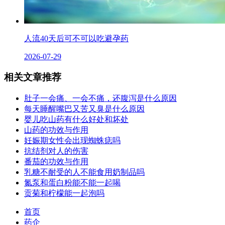
人流40天后可不可以吃避孕药
2026-07-29
相关文章推荐
肚子一会痛、一会不痛，还腹泻是什么原因
每天睡醒嘴巴又苦又臭是什么原因
婴儿吃山药有什么好处和坏处
山药的功效与作用
妊娠期女性会出现蜘蛛痣吗
抗结剂对人的伤害
番茄的功效与作用
乳糖不耐受的人不能食用奶制品吗
氮泵和蛋白粉能不能一起喝
贡菊和柠檬能一起泡吗
首页
药企