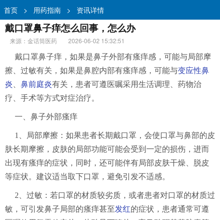
首页
>
用药指南
>
资讯详情
戴口罩鼻子痒怎么回事，怎么办
来源：金话筒医药
2026-06-02 15:32:51
戴口罩鼻子痒，如果是鼻子外部有瘙痒感，可能与局部摩
擦、过敏有关，如果是鼻腔内部有瘙痒感，可能与
变应性鼻
炎
、
鼻前庭炎
有关，患者可遵医嘱采用生活调理、药物治
疗、手术等方式对症治疗。
一、鼻子外部瘙痒
1、局部摩擦：如果患者长期戴口罩，会使口罩与鼻部的皮
肤长期摩擦，皮肤的局部功能可能会受到一定的损伤，进而
出现有瘙痒的症状，同时，还可能伴有局部皮肤干燥、脱皮
等症状。建议适当取下口罩，避免引发不适感。
2、过敏：若口罩的材质较劣质，或者患者对口罩的材质过
敏，可引发鼻子局部的瘙痒甚至
发红
的症状，患者通常可遵