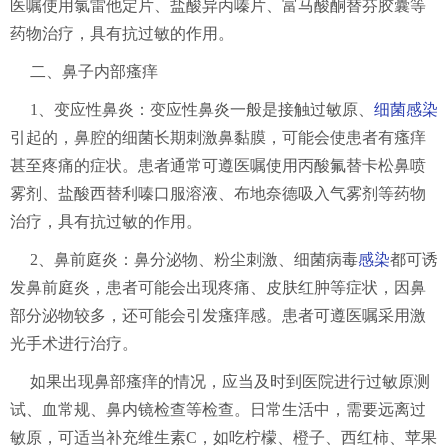
医嘱使用氯雷他定片、盐酸异丙嗪片、富马酸酮替芬胶囊等
药物治疗，具有抗过敏的作用。
二、鼻子内部瘙痒
1、变应性鼻炎：变应性鼻炎一般是接触过敏原、
细菌感染
引起的，鼻腔的细菌长期刺激鼻黏膜，可能会使患者有瘙痒
甚至疼痛的症状。患者通常可遵医嘱使用丙酸氟替卡松鼻喷
雾剂、盐酸西替利嗪口服溶液、布地奈德吸入气雾剂等药物
治疗，具有抗过敏的作用。
2、鼻前庭炎：鼻分泌物、粉尘刺激、细菌病毒
感染
都可诱
发鼻前庭炎，患者可能会出现疼痛、皮肤红肿等症状，因鼻
部分泌物较多，还可能会引发瘙痒感。患者可遵医嘱采用激
光手术进行治疗。
如果出现鼻部瘙痒的情况，应当及时到医院进行过敏原测
试、血常规、鼻内镜检查等检查。日常生活中，需要远离过
敏原，可适当补充维生素C，如吃柠檬、橙子、西红柿、苹果