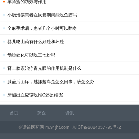
羊角蜜的功效与作用
小肠溃疡患者在恢复期间能吃鱼胶吗
全麻手术后，患者几个小时可以翻身
婴儿吃山药有什么好处和坏处
动脉硬化可以吃三七粉吗
肾上腺素治疗青光眼的作用机制是什么
膝盖后面痒，越抓越痒是怎么回事，该怎么办
牙龈出血应该吃维C还是维B2
首页
药企
资讯
金话筒医药网 m.91jht.com
京ICP备2024057793号-2