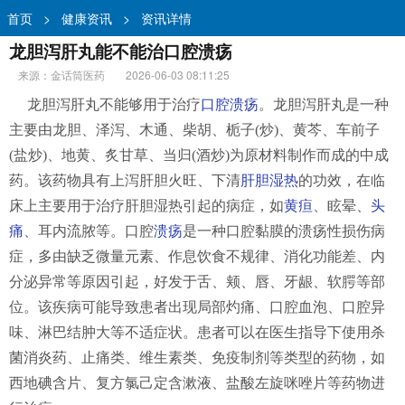
首页
>
健康资讯
>
资讯详情
龙胆泻肝丸能不能治口腔溃疡
来源：金话筒医药
2026-06-03 08:11:25
龙胆泻肝丸不能够用于治疗
口腔溃疡
。龙胆泻肝丸是一种
主要由龙胆、泽泻、木通、柴胡、栀子(炒)、黄芩、车前子
(盐炒)、地黄、炙甘草、当归(酒炒)为原材料制作而成的中成
药。该药物具有上泻肝胆火旺、下清
肝胆湿热
的功效，在临
床上主要用于治疗肝胆湿热引起的病症，如
黄疸
、眩晕、
头
痛
、耳内流脓等。口腔
溃疡
是一种口腔黏膜的溃疡性损伤病
症，多由缺乏微量元素、作息饮食不规律、消化功能差、内
分泌异常等原因引起，好发于舌、颊、唇、牙龈、软腭等部
位。该疾病可能导致患者出现局部灼痛、口腔血泡、口腔异
味、淋巴结肿大等不适症状。患者可以在医生指导下使用杀
菌消炎药、止痛类、维生素类、免疫制剂等类型的药物，如
西地碘含片、复方氯己定含漱液、盐酸左旋咪唑片等药物进