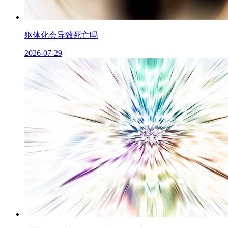
躯体化会导致死亡吗
2026-07-29