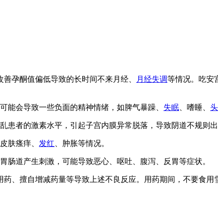
改善孕酮值偏低导致的长时间不来月经、
月经失调
等情况。吃安
用可能会导致一些负面的精神情绪，如脾气暴躁、
失眠
、嗜睡、
头
扰乱患者的激素水平，引起子宫内膜异常脱落，导致阴道不规则
部皮肤瘙痒、
发红
、肿胀等情况。
对胃肠道产生刺激，可能导致恶心、呕吐、腹泻、反胃等症状。
用药、擅自增减药量等导致上述不良反应。用药期间，不要食用