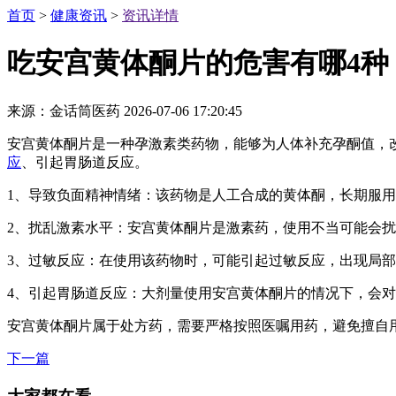
首页
>
健康资讯
>
资讯详情
吃安宫黄体酮片的危害有哪4种
来源：金话筒医药
2026-07-06 17:20:45
安宫黄体酮片是一种孕激素类药物，能够为人体补充孕酮值，
应
、引起胃肠道反应。
1、导致负面精神情绪：该药物是人工合成的黄体酮，长期服
2、扰乱激素水平：安宫黄体酮片是激素药，使用不当可能会
3、过敏反应：在使用该药物时，可能引起过敏反应，出现局
4、引起胃肠道反应：大剂量使用安宫黄体酮片的情况下，会
安宫黄体酮片属于处方药，需要严格按照医嘱用药，避免擅自
下一篇