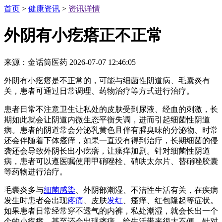
首页
>
健康资讯
>
资讯详情
外阴有小疙瘩正不正常
来源：金话筒医药
2026-07-07 12:46:05
外阴有小疙瘩是不正常的，可能与细菌性阴道病、毛囊炎有
关，患者可通过日常调理、药物治疗等方式进行治疗。
患者日常不注意卫生让私处的皮肤受到尿液、经血的刺激，长
期如此就会让阴道内微生态平衡失调，进而引起细菌性阴道
病。患者的阴道常会分泌乳黄色且伴有腥臭味的分泌物、时常
还会伴随着下体瘙痒，如果一直没有得到治疗，长期细菌的侵
袭还会导致外阴长出小疙瘩，让瘙痒加剧。针对细菌性阴道
病，患者可以遵医嘱使用甲硝唑栓、硝呋太尔片、替硝唑胶囊
等药物进行治疗。
毛囊炎多与
细菌感染
、外阴部潮湿、不洁性生活有关，在疾病
发生时患者会出现
疼痛
、皮肤
发红
、瘙痒、红包隆起等症状。
如果患者日常经常穿不透气的内裤，私处潮湿，就会长出一个
个的小疙瘩，甚至还会出现瘙痒，给生活带来很大不便。针对