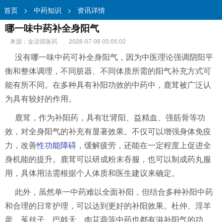
首页
>
中药知识
>
资讯详情
哪一味中药补全身阳气
来源：金话筒医药
2026-07-06 05:05:02
没有哪一味中药可补全身阳气，因为中医理论强调阴阳平
衡和整体调理，不同脏器、不同体质所需的阳气补充方式可
能有所不同。在多种具有补阳功效的中药中，鹿茸被广泛认
为具有较好的作用。
鹿茸，作为补阳药，具有壮肾阳、益精血、强筋骨等功
效，对全身阳气的补充有显著效果。不仅可以增强身体免疫
力，改善
性功能障碍
，缓解疲劳，还能在一定程度上促进全
身机能的提升。鹿茸可以研成粉末吞服，也可以制成药丸服
用，具体用法需根据个人体质和医生建议来确定。
此外，虽然单一中药难以全面补阳，但结合多种补阳中药
和合理的日常护理，可以达到更好的补阳效果。杜仲、淫羊
藿、菟丝子、巴戟天、肉苁蓉等中药也都有滋补阳气的功