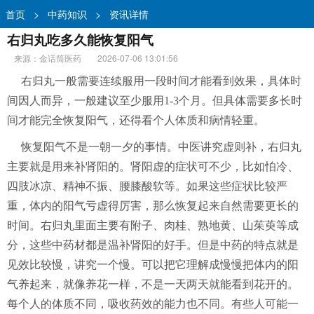
首页
>
中药知识
>
资讯详情
右归丸吃多久能恢复阳气
来源：金话筒医药
2026-07-06 13:01:56
右归丸一般需要连续服用一段时间才能看到效果，具体时
间因人而异，一般建议至少服用1-3个月。但具体需要多长时
间才能完全恢复阳气，还得看个人体质和病情轻重。
恢复阳气不是一朝一夕的事情。中医讲究虚则补，右归丸
主要就是用来补肾阳的。肾阳虚的症状可不少，比如怕冷、
四肢冰凉、精神不振、腰膝酸软等。如果这些症状比较严
重，体内的阳气亏虚得厉害，那么恢复起来自然需要更长的
时间。右归丸里面主要有附子、肉桂、熟地黄、山茱萸等成
分，这些中药材都是温补肾阳的好手。但是中药的特点就是
见效比较慢，讲究一个慢。可以把它理解成慢慢把体内的阳
气养起来，就像养花一样，不是一天两天就能看到花开的。
每个人的体质不同，吸收药效的能力也不同。有些人可能一